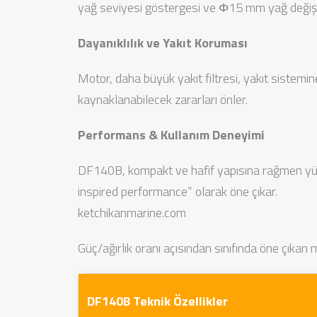
yağ seviyesi göstergesi ve Φ15 mm yağ değiş
Dayanıklılık ve Yakıt Koruması
Motor, daha büyük yakıt filtresi, yakıt sistemin
kaynaklanabilecek zararları önler.
Performans & Kullanım Deneyimi
DF140B, kompakt ve hafif yapısına rağmen yüks
inspired performance” olarak öne çıkar.
ketchikanmarine.com
Güç/ağırlık oranı açısından sınıfında öne çıkan m
DF140B Teknik Özellikler