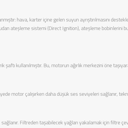
tır: hava, karter içine gelen suyun ayrıştırılmasını destekleyen
dan ateşleme sistemi (Direct Ignition), ateşleme bobinlerini bu
şaftı kullanılmıştır. Bu, motorun ağırlık merkezini öne taşıyarak 
yede motor çalışırken daha düşük ses seviyeleri sağlanır, tekne 
 sağlanır. Filtreden taşabilecek yağları yakalamak için filtre çev