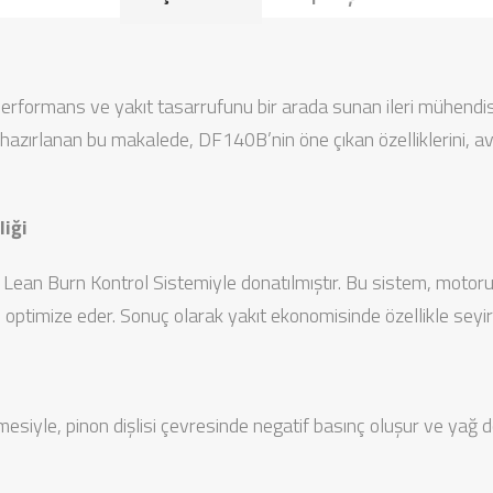
formans ve yakıt tasarrufunu bir arada sunan ileri mühendisli
k hazırlanan bu makalede, DF140B’nin öne çıkan özelliklerini, ava
liği
 Lean Burn Kontrol Sistemiyle donatılmıştır. Bu sistem, motorun 
 optimize eder. Sonuç olarak yakıt ekonomisinde özellikle seyir 
mesiyle, pinon dişlisi çevresinde negatif basınç oluşur ve yağ d