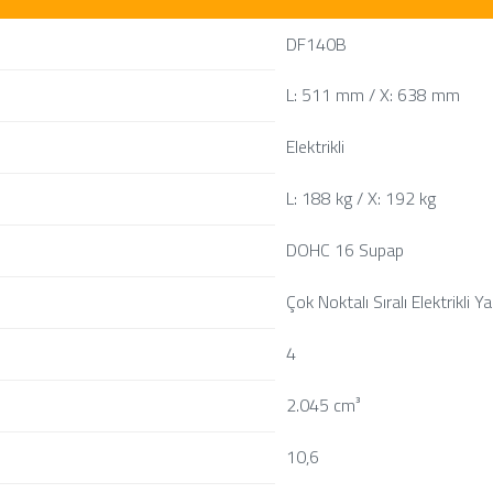
DF140B
L: 511 mm / X: 638 mm
Elektrikli
L: 188 kg / X: 192 kg
DOHC 16 Supap
Çok Noktalı Sıralı Elektrikli Y
4
2.045 cm³
10,6