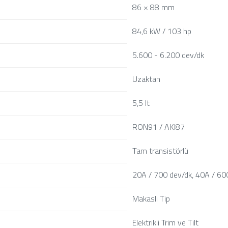
86 × 88 mm
84,6 kW / 103 hp
5.600 - 6.200 dev/dk
Uzaktan
5,5 lt
RON91 / AKI87
Tam transistörlü
20A / 700 dev/dk, 40A / 60
Makaslı Tip
Elektrikli Trim ve Tilt