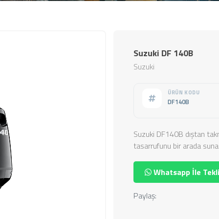
Suzuki DF 140B
Suzuki
ÜRÜN KODU
DF140B
Suzuki DF140B dıştan takm
tasarrufunu bir arada sunan
Whatsapp İle Tekli
Paylaş: