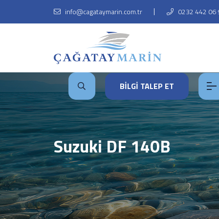
info@cagataymarin.com.tr
0232 442 06 
BİLGİ TALEP ET
Suzuki DF 140B