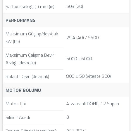
508 (20)
Şaft yüksekliği (L) mm (in)
PERFORMANS
Maksimum Güç hp/dev/dak
29,4 (40) / 5500
kW (hp)
Maksimum Çalışma Devir
5000 - 6000
Aralığı (dev/dak)
800 ± 50 (viteste 800)
Rölanti Devri (dev/dak)
MOTOR BÖLÜMÜ
Motor Tipi
4-zamanlı DOHC, 12 Supap
3
Silindir Adedi
941 (57,4)