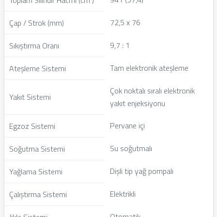
Toplam Silindir Hacmi (cm³)
72,5 x 76
Çap / Strok (mm)
9,7 : 1
Sıkıştırma Oranı
Tam elektronik ateşleme
Ateşleme Sistemi
Çok noktalı sıralı elektronik
Yakıt Sistemi
yakıt enjeksiyonu
Pervane içi
Egzoz Sistemi
Su soğutmalı
Soğutma Sistemi
Dişli tip yağ pompalı
Yağlama Sistemi
Elektrikli
Çalıştırma Sistemi
Otomatik