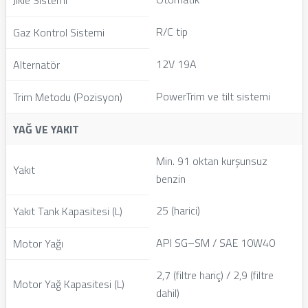
Jikle Sistemi
R/C tip
Gaz Kontrol Sistemi
12V 19A
Alternatör
PowerTrim ve tilt sistemi
Trim Metodu (Pozisyon)
YAĞ VE YAKIT
Min. 91 oktan kurşunsuz
Yakıt
benzin
25 (harici)
Yakıt Tank Kapasitesi (L)
API SG–SM / SAE 10W40
Motor Yağı
2,7 (filtre hariç) / 2,9 (filtre
Motor Yağ Kapasitesi (L)
dahil)