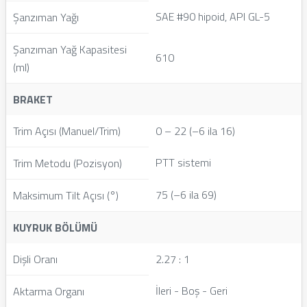
SAE #90 hipoid, API GL-5
Şanzıman Yağı
Şanzıman Yağ Kapasitesi
610
(ml)
BRAKET
Trim Açısı (Manuel/Trim)
0 – 22 (–6 ila 16)
PTT sistemi
Trim Metodu (Pozisyon)
75 (–6 ila 69)
Maksimum Tilt Açısı (°)
KUYRUK BÖLÜMÜ
Dişli Oranı
2.27 : 1
İleri - Boş - Geri
Aktarma Organı