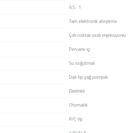
9,5 : 1
Tam elektronik ateşleme
Çok noktalı sıralı enjeksiyonlu
Pervane içi
Su soğutmalı
Dişli tip yağ pompalı
Elektrikli
Otomatik
R/C tip
12V 54A