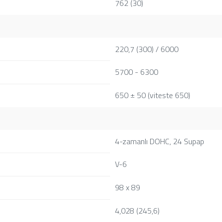
762 (30)
220,7 (300) / 6000
5700 - 6300
650 ± 50 (viteste 650)
4-zamanlı DOHC, 24 Supap
V-6
98 x 89
4,028 (245,6)