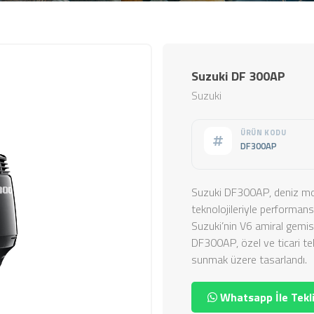
Suzuki DF 300AP
Suzuki
ÜRÜN KODU
DF300AP
Suzuki DF300AP, deniz mo
teknolojileriyle performans, 
Suzuki’nin V6 amiral gemisi
DF300AP, özel ve ticari t
sunmak üzere tasarlandı.
Whatsapp İle Tekli