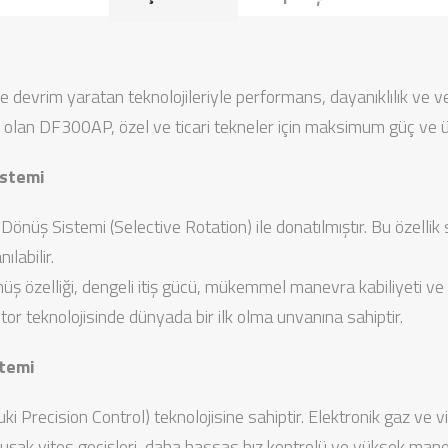
vrim yaratan teknolojileriyle performans, dayanıklılık ve verim
ri olan DF300AP, özel ve ticari tekneler için maksimum güç ve
istemi
r Dönüş Sistemi (Selective Rotation) ile donatılmıştır. Bu öze
labilir.
ş özelliği, dengeli itiş gücü, mükemmel manevra kabiliyeti ve 
tor teknolojisinde dünyada bir ilk olma unvanına sahiptir.
stemi
 Precision Control) teknolojisine sahiptir. Elektronik gaz ve 
uşak vites geçişleri, daha hassas hız kontrolü ve yüksek mane