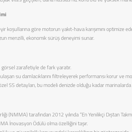
imi
eyir koşullarına göre motorun yakıt-hava karışımını optimize 
uzun menzilli, ekonomik sürüş deneyimi sunar.
rsel zarafetiyle de fark yaratır.
laşan su damlacıklarını filtreleyerek performansı korur ve mo
zel SS detayları, bu modeli denizde olduğu kadar marinalarda da
irliği (NMMA) tarafından 2012 yılında “En Yenilikçi Dıştan Takm
MA İnovasyon Ödülü olma özelliğini taşır.