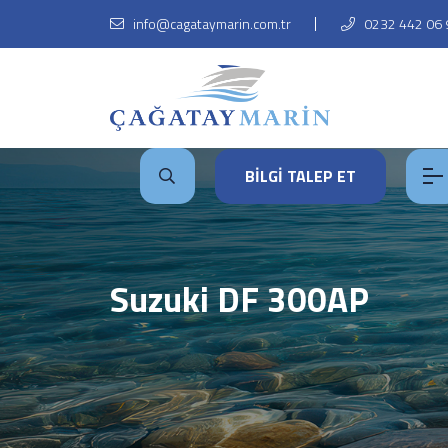
info@cagataymarin.com.tr
0232 442 06 
BİLGİ TALEP ET
Suzuki DF 300AP