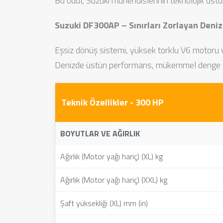
Bu ödül, Suzuki mühendislerinin teknolojik üstünl
Suzuki DF300AP – Sınırları Zorlayan Deni
Eşsiz dönüş sistemi, yüksek torklu V6 motoru ve
Denizde üstün performans, mükemmel denge ve
Teknik Özellikler - 300 HP
BOYUTLAR VE AĞIRLIK
Ağırlık (Motor yağı hariç) (XL) kg
Ağırlık (Motor yağı hariç) (XXL) kg
Şaft yüksekliği (XL) mm (in)