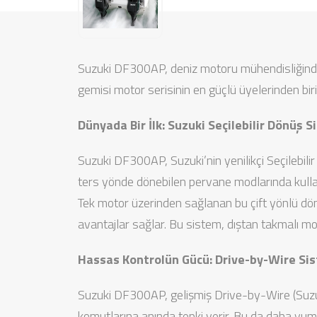
Suzuki DF300AP, deniz motoru mühendisliğinde de
gemisi motor serisinin en güçlü üyelerinden bi
Dünyada Bir İlk: Suzuki Seçilebilir Dönüş S
Suzuki DF300AP, Suzuki’nin yenilikçi Seçilebili
ters yönde dönebilen pervane modlarında kullanı
Tek motor üzerinden sağlanan bu çift yönlü dönü
avantajlar sağlar. Bu sistem, dıştan takmalı mo
Hassas Kontrolün Gücü: Drive-by-Wire Si
Suzuki DF300AP, gelişmiş Drive-by-Wire (Suzuki
komutlarına anında tepki verir. Bu da daha yum