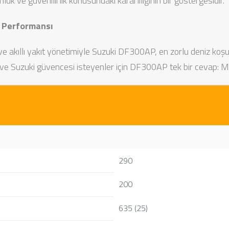
ük ve güvenilirlik konusundaki kararlılığının bir göstergesidir.
z Performansı
 akıllı yakıt yönetimiyle Suzuki DF300AP, en zorlu deniz koşull
 Suzuki güvencesi isteyenler için DF300AP tek bir cevap: M
290
200
635 (25)