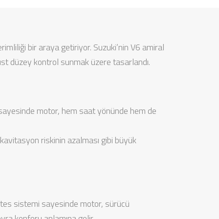
liliği bir araya getiriyor. Suzuki’nin V6 amiral
 üst düzey kontrol sunmak üzere tasarlandı.
llik sayesinde motor, hem saat yönünde hem de
kavitasyon riskinin azalması gibi büyük
vites sistemi sayesinde motor, sürücü
vra konforu anlamına gelir.