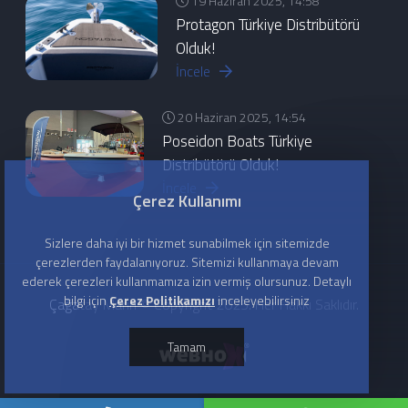
19 Haziran 2025, 14:58
Protagon Türkiye Distribütörü
Olduk!
İncele
20 Haziran 2025, 14:54
Poseidon Boats Türkiye
Distribütörü Olduk!
İncele
Çerez Kullanımı
Sizlere daha iyi bir hizmet sunabilmek için sitemizde
çerezlerden faydalanıyoruz. Sitemizi kullanmaya devam
ederek çerezleri kullanmamıza izin vermiş olursunuz. Detaylı
bilgi için
Çerez Politikamızı
inceleyebilirsiniz
Çağatay Marin © Copyright 2025. Her Hakkı Saklıdır.
Tamam