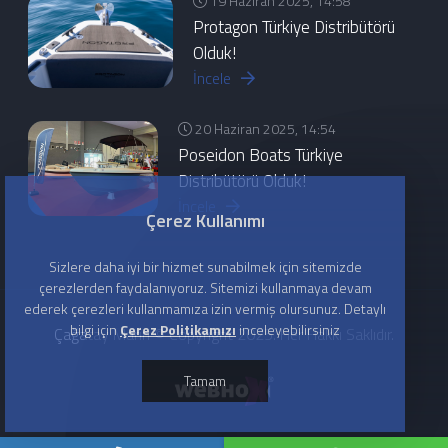
19 Haziran 2025, 14:58
Protagon Türkiye Distribütörü
Olduk!
İncele
20 Haziran 2025, 14:54
Poseidon Boats Türkiye
Distribütörü Olduk!
İncele
Çerez Kullanımı
Sizlere daha iyi bir hizmet sunabilmek için sitemizde
çerezlerden faydalanıyoruz. Sitemizi kullanmaya devam
ederek çerezleri kullanmamıza izin vermiş olursunuz. Detaylı
bilgi için
Çerez Politikamızı
inceleyebilirsiniz
Çağatay Marin © Copyright 2025. Her Hakkı Saklıdır.
Tamam