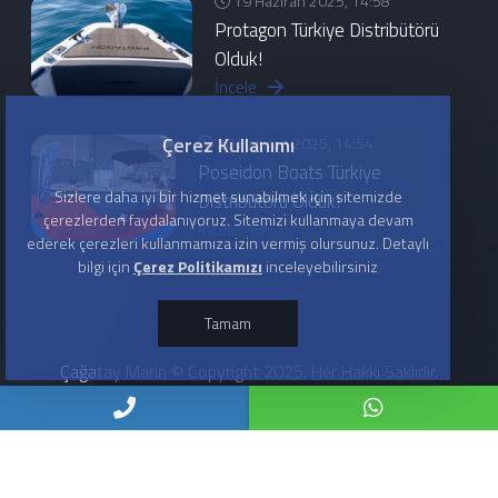
19 Haziran 2025, 14:58
Protagon Türkiye Distribütörü
Olduk!
İncele
Çerez Kullanımı
20 Haziran 2025, 14:54
Poseidon Boats Türkiye
Sizlere daha iyi bir hizmet sunabilmek için sitemizde
Distribütörü Olduk!
çerezlerden faydalanıyoruz. Sitemizi kullanmaya devam
İncele
ederek çerezleri kullanmamıza izin vermiş olursunuz. Detaylı
bilgi için
Çerez Politikamızı
inceleyebilirsiniz
Tamam
Çağatay Marin © Copyright 2025. Her Hakkı Saklıdır.