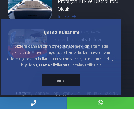
Protagon Türkiye Distribütörü
Olduk!
İncele
Çerez Kullanımı
20 Haziran 2025, 14:54
Poseidon Boats Türkiye
Sizlere daha iyi bir hizmet sunabilmek için sitemizde
Distribütörü Olduk!
çerezlerden faydalanıyoruz. Sitemizi kullanmaya devam
İncele
ederek çerezleri kullanmamıza izin vermiş olursunuz. Detaylı
bilgi için
Çerez Politikamızı
inceleyebilirsiniz
Tamam
Çağatay Marin © Copyright 2025. Her Hakkı Saklıdır.